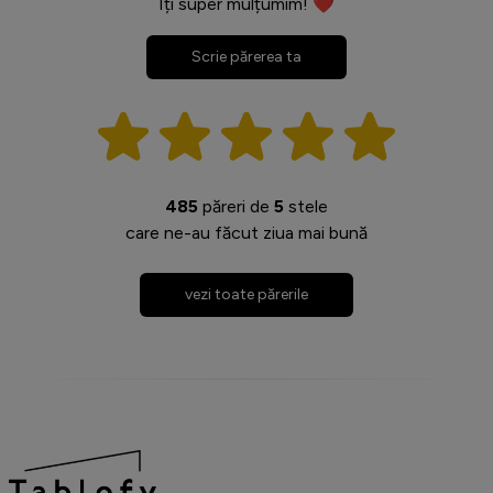
Îți super mulțumim! ❤️
Scrie părerea ta
485
păreri de
5
stele
care ne-au făcut ziua mai bună
vezi toate părerile