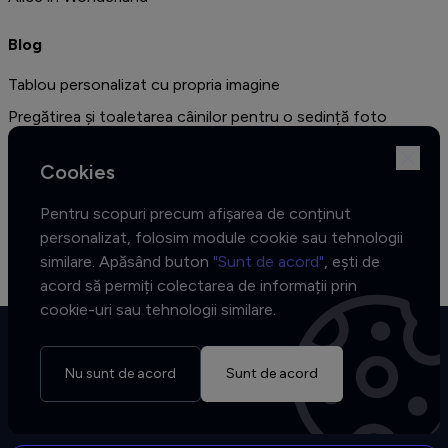
Blog
Tablou personalizat cu propria imagine
Pregătirea și toaletarea câinilor pentru o sedință foto
profesională
Cookies
Amenajarea unui dormitor în stil vintage - cele mai bune idei
de decor și 10 de fotografii sugestive
Pentru scopuri precum afișarea de conținut
Colecția African Muse - Cele trei fețe ale inspirației
personalizat, folosim module cookie sau tehnologii
similare. Apăsând buton
"Sunt de acord"
, ești de
acord să permiți colectarea de informații prin
cookie-uri sau tehnologii similare.
Nu sunt de acord
Sunt de acord
Copyrights © 2026 Tablofy
Toate drepturile rezervate.