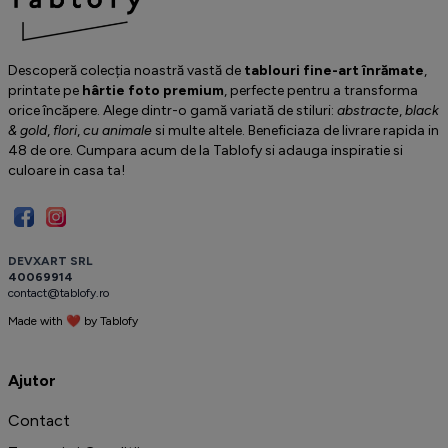
Descoperă colecția noastră vastă de
tablouri fine-art înrămate
,
printate pe
hârtie foto premium
, perfecte pentru a transforma
orice încăpere. Alege dintr-o gamă variată de stiluri:
abstracte
,
black
& gold
,
flori
,
cu animale
si multe altele. Beneficiaza de livrare rapida in
48 de ore. Cumpara acum de la Tablofy si adauga inspiratie si
culoare in casa ta!
D
E
V
X
A
R
T
S
R
L
4
0
0
6
9
9
1
4
c
o
n
t
a
c
t
@
t
a
b
l
o
f
y
.
r
o
Made with ❤ by
T
a
b
l
o
f
y
️
Ajutor
Contact