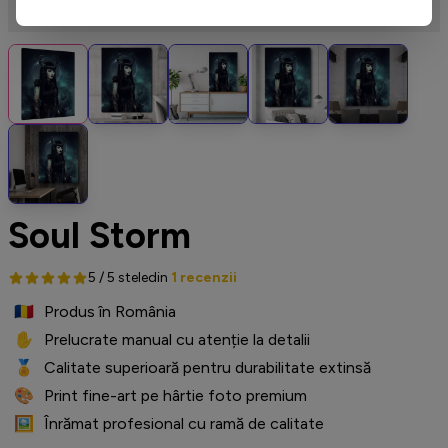
Soul Storm
5 / 5 stele
din
1 recenzii
🇷🇴
️ Produs în România
✋
️ Prelucrate manual cu atenție la detalii
🏅
️ Calitate superioară pentru durabilitate extinsă
🎨
️ Print fine-art pe hârtie foto premium
🖼️
️ Înrămat profesional cu ramă de calitate