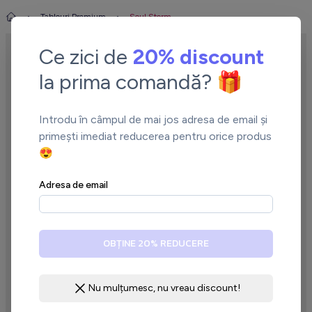
Tablouri Premium
Soul Storm
Ce zici de
20% discount
la prima comandă? 🎁
Introdu în câmpul de mai jos adresa de email și
primești imediat reducerea pentru orice produs
😍
←
→
Adresa de email
OBȚINE 20% REDUCERE
Nu mulțumesc, nu vreau discount!