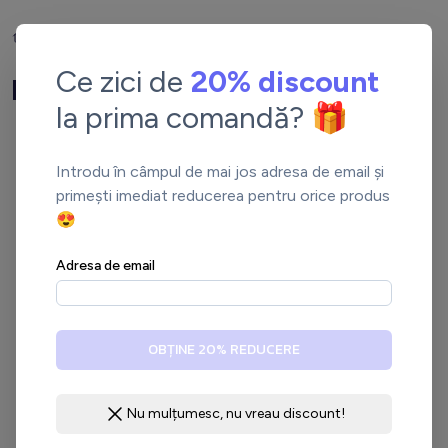
Tablouri Premium
Natura
Ce zici de
20% discount
Tablouri Premium
Natura
la prima comandă? 🎁
Introdu în câmpul de mai jos adresa de email și
primești imediat reducerea pentru orice produs
😍
Adresa de email
OBȚINE 20% REDUCERE
Nu mulțumesc, nu vreau discount!