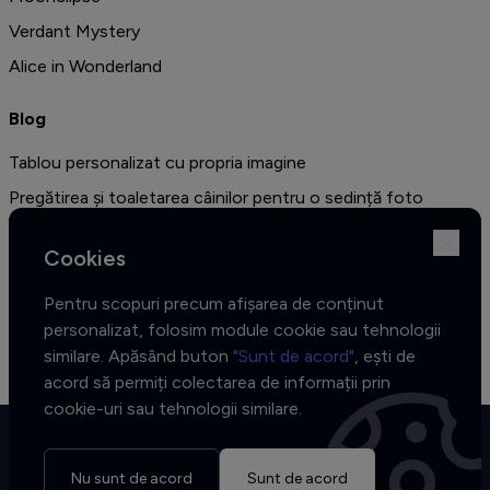
Verdant Mystery
Alice in Wonderland
Blog
Tablou personalizat cu propria imagine
Pregătirea și toaletarea câinilor pentru o sedință foto
profesională
Cookies
Amenajarea unui dormitor în stil vintage - cele mai bune idei
de decor și 10 de fotografii sugestive
Pentru scopuri precum afișarea de conținut
Colecția African Muse - Cele trei fețe ale inspirației
personalizat, folosim module cookie sau tehnologii
similare. Apăsând buton
"Sunt de acord"
, ești de
acord să permiți colectarea de informații prin
cookie-uri sau tehnologii similare.
Nu sunt de acord
Sunt de acord