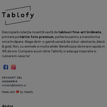
Descoperă colecția noastră vastă de
tablouri fine-art înrămate
,
printate pe
hârtie foto premium
, perfecte pentru a transforma
orice încăpere. Alege dintr-o gamă variată de stiluri:
abstracte
,
black
& gold
,
flori
,
cu animale
si multe altele. Beneficiaza de livrare rapida in
48 de ore. Cumpara acum de la Tablofy si adauga inspiratie si
culoare in casa ta!
D
E
V
X
A
R
T
S
R
L
4
0
0
6
9
9
1
4
c
o
n
t
a
c
t
@
t
a
b
l
o
f
y
.
r
o
Made with ❤ by
T
a
b
l
o
f
y
️
Ajutor