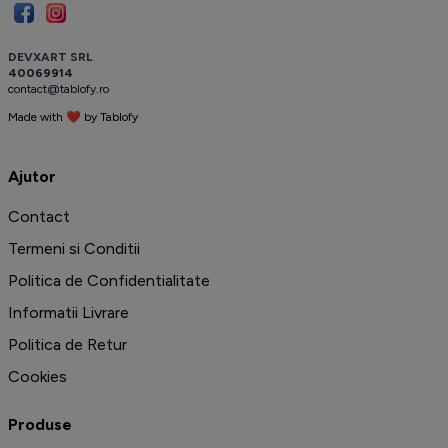
D
E
V
X
A
R
T
S
R
L
4
0
0
6
9
9
1
4
c
o
n
t
a
c
t
@
t
a
b
l
o
f
y
.
r
o
Made with ❤ by
T
a
b
l
o
f
y
️
Ajutor
Contact
Termeni si Conditii
Politica de Confidentialitate
Informatii Livrare
Politica de Retur
Cookies
Produse