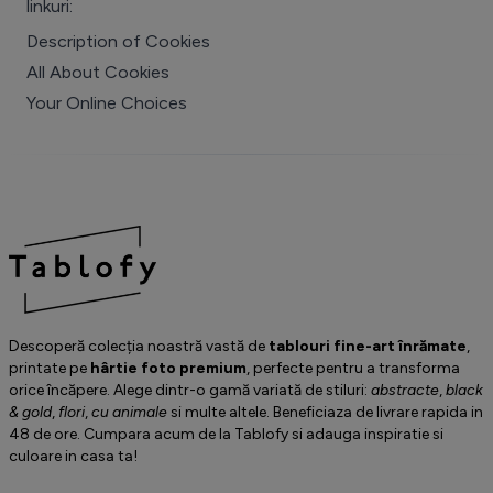
linkuri:
Description of Cookies
All About Cookies
Your Online Choices
Descoperă colecția noastră vastă de
tablouri fine-art înrămate
,
printate pe
hârtie foto premium
, perfecte pentru a transforma
orice încăpere. Alege dintr-o gamă variată de stiluri:
abstracte
,
black
& gold
,
flori
,
cu animale
si multe altele. Beneficiaza de livrare rapida in
48 de ore. Cumpara acum de la Tablofy si adauga inspiratie si
culoare in casa ta!