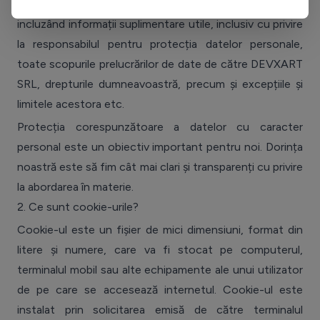
puteți găsi
aici
, pe care vă încurajăm să le citiți, acestea
incluzând informații suplimentare utile, inclusiv cu privire
la responsabilul pentru protecția datelor personale,
toate scopurile prelucrărilor de date de către
D
E
V
X
A
R
T
S
R
L
, drepturile dumneavoastră, precum și excepțiile și
limitele acestora etc.
Protecția corespunzătoare a datelor cu caracter
personal este un obiectiv important pentru noi. Dorința
noastră este să fim cât mai clari și transparenți cu privire
la abordarea în materie.
2.
Ce sunt cookie-urile?
Cookie-ul este un fișier de mici dimensiuni, format din
litere și numere, care va fi stocat pe computerul,
terminalul mobil sau alte echipamente ale unui utilizator
de pe care se accesează internetul. Cookie-ul este
instalat prin solicitarea emisă de către terminalul