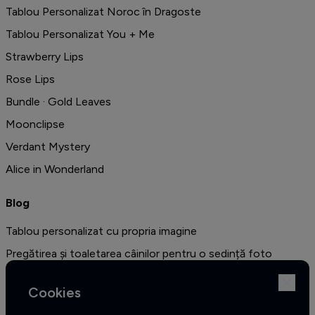
Tablou Personalizat Noroc în Dragoste
Tablou Personalizat You + Me
Strawberry Lips
Rose Lips
Bundle · Gold Leaves
Moonclipse
Verdant Mystery
Alice in Wonderland
Blog
Tablou personalizat cu propria imagine
Pregătirea și toaletarea câinilor pentru o sedință foto
profesională
Cookies
Amenajarea unui dormitor în stil vintage - cele mai bune idei
de decor și 10 de fotografii sugestive