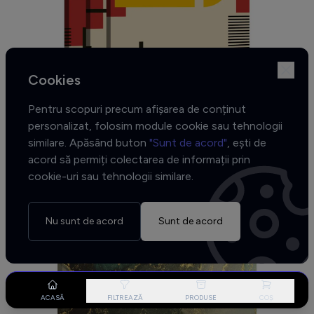
Cookies
Pentru scopuri precum afișarea de conținut
personalizat, folosim module cookie sau tehnologii
Bundle · 70/100
similare. Apăsând buton
"Sunt de acord"
, ești de
de la 129,00 RON
acord să permiți colectarea de informații prin
cookie-uri sau tehnologii similare.
Nu sunt de acord
Sunt de acord
ACASĂ
FILTREAZĂ
PRODUSE
COȘ