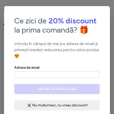
Tablouri Premium
Abstracte
Ce zici de
20% discount
Tablouri Premium
Abstracte
la prima comandă? 🎁
Introdu în câmpul de mai jos adresa de email și
primești imediat reducerea pentru orice produs
😍
Adresa de email
OBȚINE 20% REDUCERE
Nu mulțumesc, nu vreau discount!