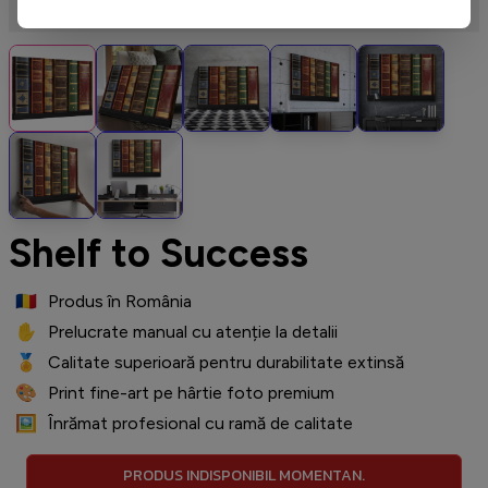
Shelf to Success
🇷🇴
️ Produs în România
✋
️ Prelucrate manual cu atenție la detalii
🏅
️ Calitate superioară pentru durabilitate extinsă
🎨
️ Print fine-art pe hârtie foto premium
🖼️
️ Înrămat profesional cu ramă de calitate
PRODUS INDISPONIBIL MOMENTAN.