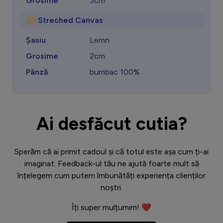
Grosime
3cm
🏻 Streched Canvas
Șasiu
Lemn
Grosime
2cm
Pânză
bumbac 100%
Ai desfăcut cutia?
Sperăm că ai primit cadoul și că totul este așa cum ți-ai
imaginat. Feedback-ul tău ne ajută foarte mult să
înțelegem cum putem îmbunătăți experiența clienților
noștri.
Îți super mulțumim! ❤️