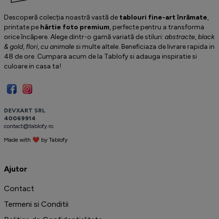
Descoperă colecția noastră vastă de
tablouri fine-art înrămate
,
printate pe
hârtie foto premium
, perfecte pentru a transforma
orice încăpere. Alege dintr-o gamă variată de stiluri:
abstracte
,
black
& gold
,
flori
,
cu animale
si multe altele. Beneficiaza de livrare rapida in
48 de ore. Cumpara acum de la Tablofy si adauga inspiratie si
culoare in casa ta!
D
E
V
X
A
R
T
S
R
L
4
0
0
6
9
9
1
4
c
o
n
t
a
c
t
@
t
a
b
l
o
f
y
.
r
o
Made with ❤ by
T
a
b
l
o
f
y
️
Ajutor
Contact
Termeni si Conditii