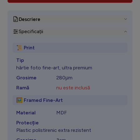
Descriere
Specificații
📜 Print
Tip
hârtie foto fine-art, ultra premium
Grosime
280μm
Ramă
nu este inclusă
🖼️ Framed Fine-Art
Material
MDF
Protecţie
Plastic polistirenic extra rezistent