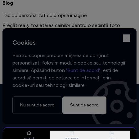
Blog
Tablou personalizat cu propria imagine
Pregătirea și toaletarea câinilor pentru o sedință foto
profesională
Cookies
Amenajarea unui dormitor în stil vintage - cele mai bune idei
de decor și 10 de fotografii sugestive
Pentru scopuri precum afișarea de conținut
Colecția African Muse - Cele trei fețe ale inspirației
personalizat, folosim module cookie sau tehnologii
similare. Apăsând buton
"Sunt de acord"
, ești de
acord să permiți colectarea de informații prin
cookie-uri sau tehnologii similare.
Nu sunt de acord
Sunt de acord
Copyrights © 2026 Tablofy
Toate drepturile rezervate.
ACASĂ
PRODUSE
COȘ