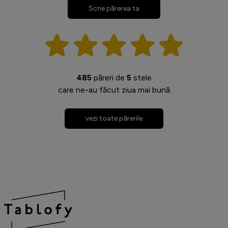
Scrie părerea ta
485
păreri de
5
stele
care ne-au făcut ziua mai bună
vezi toate părerile