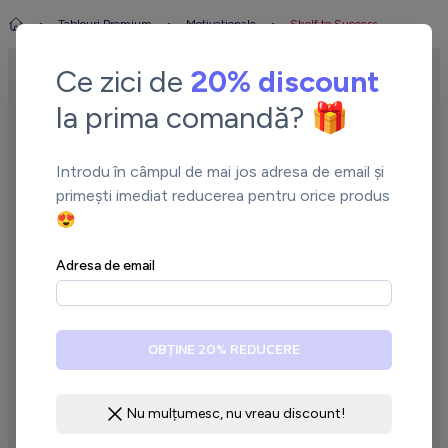
Tablouri Premium
Motivationale
Shelf to Success
Ce zici de
20% discount
la prima comandă? 🎁
Introdu în câmpul de mai jos adresa de email și
primești imediat reducerea pentru orice produs
😍
←
→
Adresa de email
OBȚINE 20% REDUCERE
Nu mulțumesc, nu vreau discount!