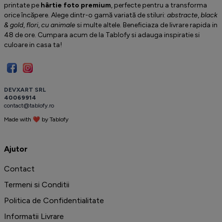
printate pe
hârtie foto premium
, perfecte pentru a transforma
orice încăpere. Alege dintr-o gamă variată de stiluri:
abstracte
,
black
& gold
,
flori
,
cu animale
si multe altele. Beneficiaza de livrare rapida in
48 de ore. Cumpara acum de la Tablofy si adauga inspiratie si
culoare in casa ta!
D
E
V
X
A
R
T
S
R
L
4
0
0
6
9
9
1
4
c
o
n
t
a
c
t
@
t
a
b
l
o
f
y
.
r
o
Made with ❤ by
T
a
b
l
o
f
y
️
Ajutor
Contact
Termeni si Conditii
Politica de Confidentialitate
Informatii Livrare