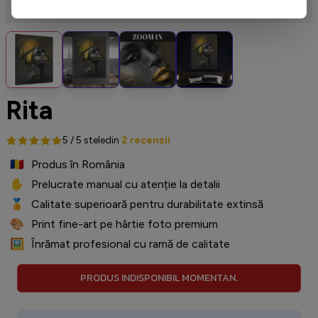
Rita
5 / 5 stele
din
2 recenzii
🇷🇴
️ Produs în România
✋
️ Prelucrate manual cu atenție la detalii
🏅
️ Calitate superioară pentru durabilitate extinsă
🎨
️ Print fine-art pe hârtie foto premium
🖼️
️ Înrămat profesional cu ramă de calitate
PRODUS INDISPONIBIL MOMENTAN.