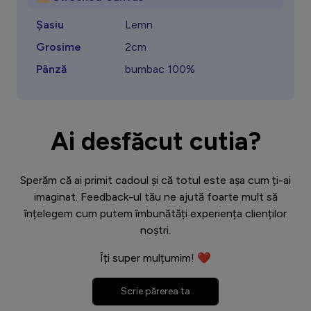
Șasiu
Lemn
Grosime
2cm
Pânză
bumbac 100%
Ai desfăcut cutia?
Sperăm că ai primit cadoul și că totul este așa cum ți-ai
imaginat. Feedback-ul tău ne ajută foarte mult să
înțelegem cum putem îmbunătăți experiența clienților
noștri.
Îți super mulțumim! ❤️
Scrie părerea ta