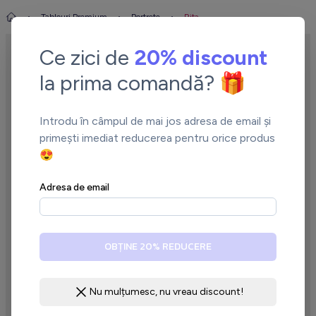
Tablouri Premium
Portrete
Rita
Ce zici de
20% discount
la prima comandă? 🎁
Introdu în câmpul de mai jos adresa de email și
primești imediat reducerea pentru orice produs
😍
←
→
Adresa de email
OBȚINE 20% REDUCERE
Nu mulțumesc, nu vreau discount!