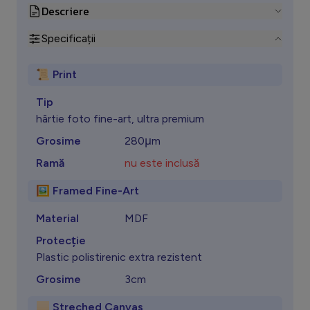
Descriere
Specificații
📜 Print
Tip
hârtie foto fine-art, ultra premium
Grosime
280μm
Ramă
nu este inclusă
🖼️ Framed Fine-Art
Material
MDF
Protecţie
Plastic polistirenic extra rezistent
Grosime
3cm
🏻 Streched Canvas