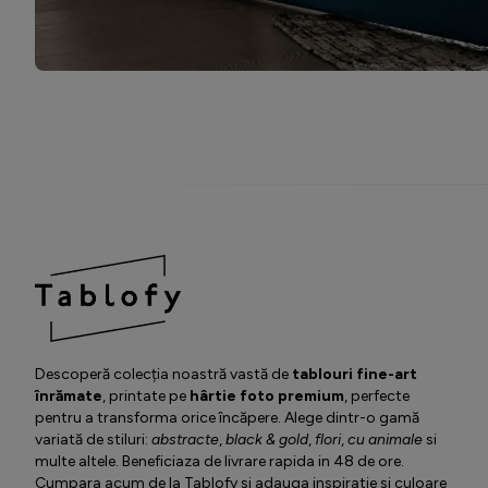
Descoperă colecția noastră vastă de
tablouri fine-art
înrămate
, printate pe
hârtie foto premium
, perfecte
pentru a transforma orice încăpere. Alege dintr-o gamă
variată de stiluri:
abstracte
,
black & gold
,
flori
,
cu animale
si
multe altele. Beneficiaza de livrare rapida in 48 de ore.
Cumpara acum de la Tablofy si adauga inspiratie si culoare