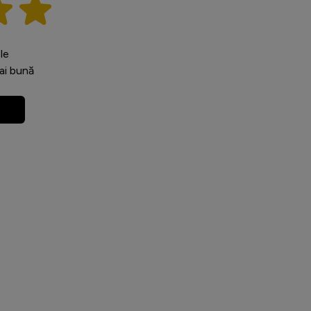
le
ai bună