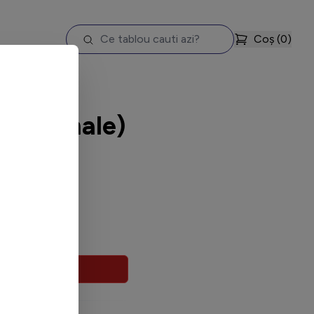
Coș (
0
)
ing (Whale)
extinsă
MENTAN.