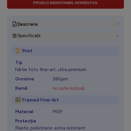
PRODUS INDISPONIBIL MOMENTAN.
Descriere
Specificații
📜 Print
Tip
hârtie foto fine-art, ultra premium
Grosime
280μm
Ramă
nu este inclusă
🖼️ Framed Fine-Art
Material
MDF
Protecţie
Plastic polistirenic extra rezistent