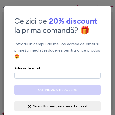
Tablouri Premium
Typography
Lost time is never found again
Ce zici de
20% discount
la prima comandă? 🎁
Introdu în câmpul de mai jos adresa de email și
primești imediat reducerea pentru orice produs
😍
←
→
Adresa de email
OBȚINE 20% REDUCERE
Nu mulțumesc, nu vreau discount!