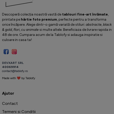
Descoperă colecția noastră vastă de
tablouri fine-art înrămate
,
printate pe
hârtie foto premium
, perfecte pentru a transforma
orice încăpere. Alege dintr-o gamă variată de stiluri:
abstracte
,
black
& gold
,
flori
,
cu animale
si multe altele. Beneficiaza de livrare rapida in
48 de ore. Cumpara acum de la Tablofy si adauga inspiratie si
culoare in casa ta!
D
E
V
X
A
R
T
S
R
L
4
0
0
6
9
9
1
4
c
o
n
t
a
c
t
@
t
a
b
l
o
f
y
.
r
o
Made with ❤ by
T
a
b
l
o
f
y
️
Ajutor
Contact
Termeni si Conditii