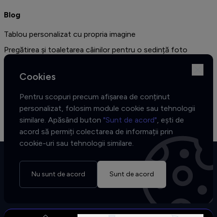
Blog
Tablou personalizat cu propria imagine
Pregătirea și toaletarea câinilor pentru o sedință foto
profesională
Cookies
Amenajarea unui dormitor în stil vintage - cele mai bune idei
de decor și 10 de fotografii sugestive
Pentru scopuri precum afișarea de conținut
Colecția African Muse - Cele trei fețe ale inspirației
personalizat, folosim module cookie sau tehnologii
similare. Apăsând buton
"Sunt de acord"
, ești de
acord să permiți colectarea de informații prin
cookie-uri sau tehnologii similare.
Nu sunt de acord
Sunt de acord
Copyrights © 2026 Tablofy
Toate drepturile rezervate.