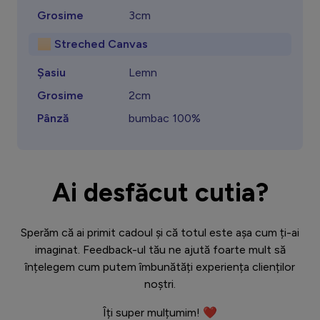
Grosime
3cm
🏻 Streched Canvas
Șasiu
Lemn
Grosime
2cm
Pânză
bumbac 100%
Ai desfăcut cutia?
Sperăm că ai primit cadoul și că totul este așa cum ți-ai
imaginat. Feedback-ul tău ne ajută foarte mult să
înțelegem cum putem îmbunătăți experiența clienților
noștri.
Îți super mulțumim! ❤️