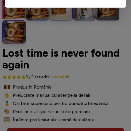
Lost time is never found
again
5 / 5 stele
din
1 recenzii
🇷🇴
️ Produs în România
✋
️ Prelucrate manual cu atenție la detalii
🏅
️ Calitate superioară pentru durabilitate extinsă
🎨
️ Print fine-art pe hârtie foto premium
🖼️
️ Înrămat profesional cu ramă de calitate