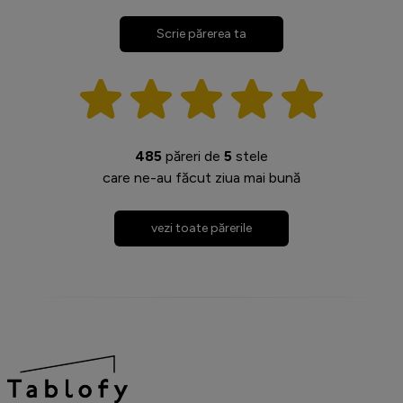
Scrie părerea ta
485
păreri de
5
stele
care ne-au făcut ziua mai bună
vezi toate părerile