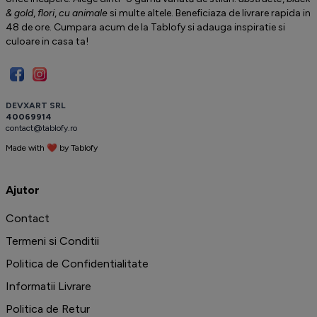
& gold
,
flori
,
cu animale
si multe altele. Beneficiaza de livrare rapida in
48 de ore. Cumpara acum de la Tablofy si adauga inspiratie si
culoare in casa ta!
D
E
V
X
A
R
T
S
R
L
4
0
0
6
9
9
1
4
c
o
n
t
a
c
t
@
t
a
b
l
o
f
y
.
r
o
Made with ❤ by
T
a
b
l
o
f
y
️
Ajutor
Contact
Termeni si Conditii
Politica de Confidentialitate
Informatii Livrare
Politica de Retur