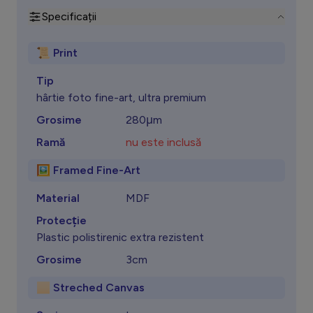
Specificații
📜 Print
Tip
hârtie foto fine-art, ultra premium
Grosime
280μm
Ramă
nu este inclusă
🖼️ Framed Fine-Art
Material
MDF
Protecţie
Plastic polistirenic extra rezistent
Grosime
3cm
🏻 Streched Canvas