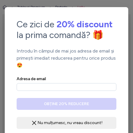
Tablouri Premium
Portrete
Lolly
Ce zici de
20% discount
la prima comandă? 🎁
Introdu în câmpul de mai jos adresa de email și
primești imediat reducerea pentru orice produs
😍
←
→
Adresa de email
OBȚINE 20% REDUCERE
Nu mulțumesc, nu vreau discount!