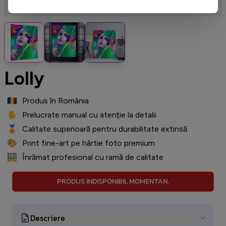
Lolly
🇷🇴
️ Produs în România
✋
️ Prelucrate manual cu atenție la detalii
🏅
️ Calitate superioară pentru durabilitate extinsă
🎨
️ Print fine-art pe hârtie foto premium
🖼️
️ Înrămat profesional cu ramă de calitate
PRODUS INDISPONIBIL MOMENTAN.
Descriere