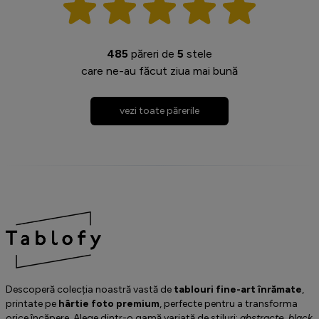
485
păreri de
5
stele
care ne-au făcut ziua mai bună
vezi toate părerile
Descoperă colecția noastră vastă de
tablouri fine-art înrămate
,
printate pe
hârtie foto premium
, perfecte pentru a transforma
orice încăpere. Alege dintr-o gamă variată de stiluri:
abstracte
,
black