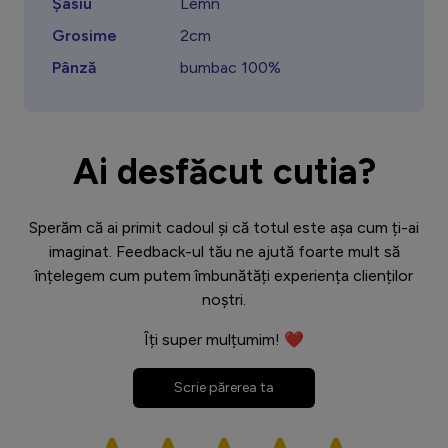
Șasiu
Lemn
Grosime
2cm
Pânză
bumbac 100%
Ai desfăcut cutia?
Sperăm că ai primit cadoul și că totul este așa cum ți-ai
imaginat. Feedback-ul tău ne ajută foarte mult să
înțelegem cum putem îmbunătăți experiența clienților
noștri.
Îți super mulțumim! ❤️
Scrie părerea ta