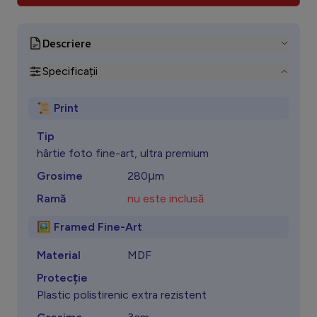
Descriere
Specificații
📜 Print
Tip
hârtie foto fine-art, ultra premium
Grosime
280μm
Ramă
nu este inclusă
🖼️ Framed Fine-Art
Material
MDF
Protecţie
Plastic polistirenic extra rezistent