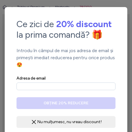
Tablouri Premium
Abstracte
78/100
Ce zici de
20% discount
la prima comandă? 🎁
Introdu în câmpul de mai jos adresa de email și
primești imediat reducerea pentru orice produs
😍
←
→
Adresa de email
OBȚINE 20% REDUCERE
Nu mulțumesc, nu vreau discount!