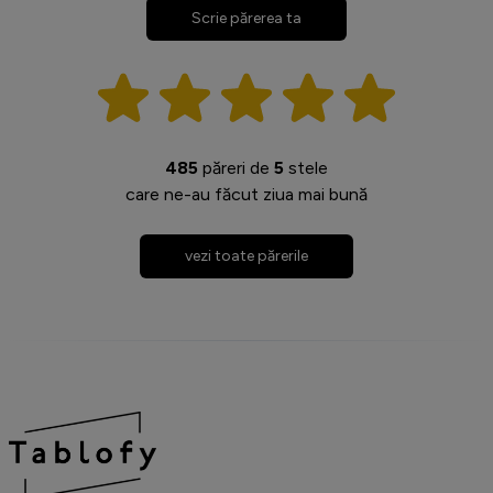
Scrie părerea ta
485
păreri de
5
stele
care ne-au făcut ziua mai bună
vezi toate părerile