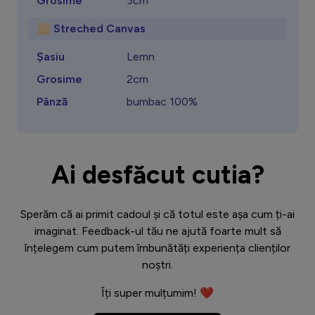
Grosime
3cm
🏻 Streched Canvas
Șasiu
Lemn
Grosime
2cm
Pânză
bumbac 100%
Ai desfăcut cutia?
Sperăm că ai primit cadoul și că totul este așa cum ți-ai
imaginat. Feedback-ul tău ne ajută foarte mult să
înțelegem cum putem îmbunătăți experiența clienților
noștri.
Îți super mulțumim! ❤️