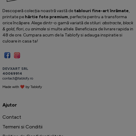
Descoperă colecția noastră vastă de
tablouri fine-art înrămate
,
printate pe
hârtie foto premium
, perfecte pentru a transforma
orice încăpere. Alege dintr-o gamă variată de stiluri:
abstracte
,
black
& gold
,
flori
,
cu animale
si multe altele. Beneficiaza de livrare rapida in
48 de ore. Cumpara acum de la Tablofy si adauga inspiratie si
culoare in casa ta!
D
E
V
X
A
R
T
S
R
L
4
0
0
6
9
9
1
4
c
o
n
t
a
c
t
@
t
a
b
l
o
f
y
.
r
o
Made with ❤ by
T
a
b
l
o
f
y
️
Ajutor
Contact
Termeni si Conditii