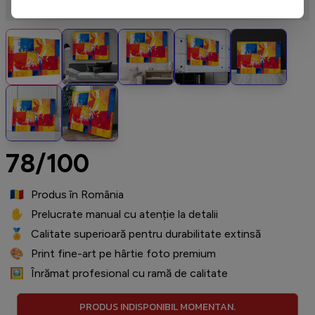
78/100
🇷🇴
️ Produs în România
✋
️ Prelucrate manual cu atenție la detalii
🏅
️ Calitate superioară pentru durabilitate extinsă
🎨
️ Print fine-art pe hârtie foto premium
🖼️
️ Înrămat profesional cu ramă de calitate
PRODUS INDISPONIBIL MOMENTAN.