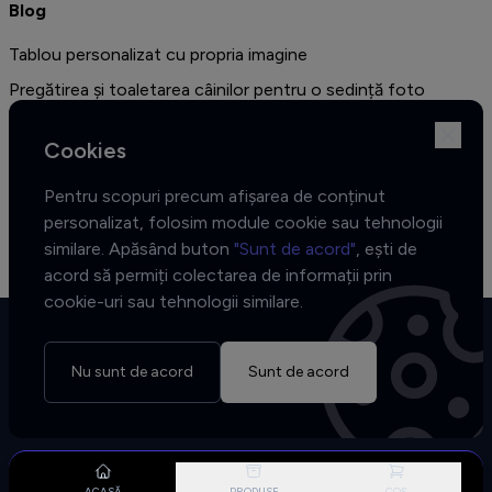
Blog
Tablou personalizat cu propria imagine
Pregătirea și toaletarea câinilor pentru o sedință foto
profesională
Cookies
Amenajarea unui dormitor în stil vintage - cele mai bune idei
de decor și 10 de fotografii sugestive
Pentru scopuri precum afișarea de conținut
Colecția African Muse - Cele trei fețe ale inspirației
personalizat, folosim module cookie sau tehnologii
similare. Apăsând buton
"Sunt de acord"
, ești de
acord să permiți colectarea de informații prin
cookie-uri sau tehnologii similare.
Nu sunt de acord
Sunt de acord
Copyrights © 2026 Tablofy
Toate drepturile rezervate.
ACASĂ
PRODUSE
COȘ